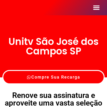
Seja Um Reve
Unitv São José dos
Campos SP
Compre Sua Recarga
Renove sua assinatura e
aproveite uma vasta seleção