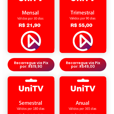
Recarregue via Pix
Recarregue via Pix
por: R$19,90
por: R$49,00