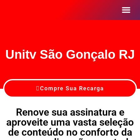
Seja Um Reve
Unitv São Gonçalo RJ
Compre Sua Recarga
Renove sua assinatura e
aproveite uma vasta seleção
de conteúdo no conforto da