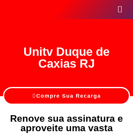
Seja Um Revend
Unitv Duque de
Caxias RJ
Compre Sua Recarga
Renove sua assinatura e
aproveite uma vasta