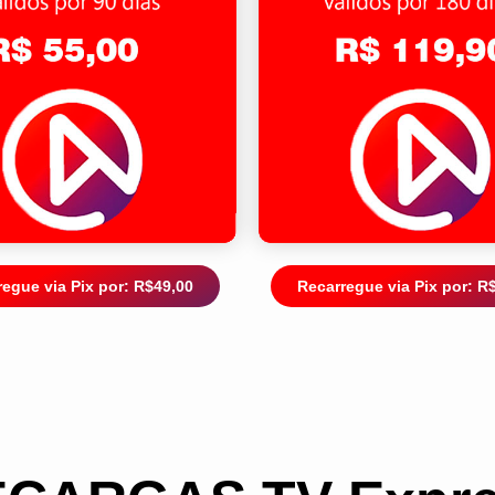
egue via Pix por: R$49,00
Recarregue via Pix por: R