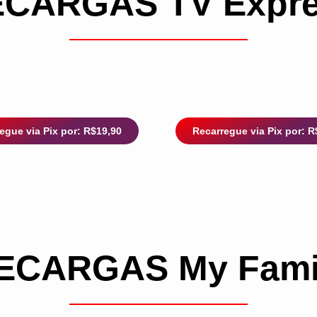
CARGAS TV Expr
egue via Pix por: R$19,90
Recarregue via Pix por: R
ECARGAS My Fami