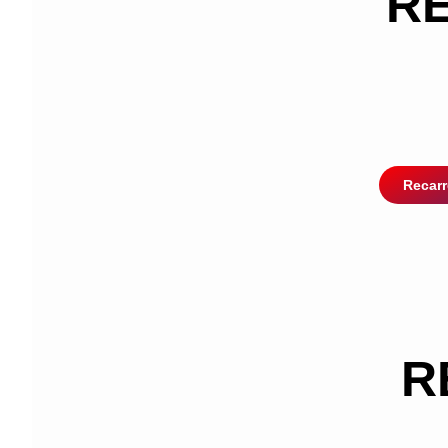
RE
Recarr
R