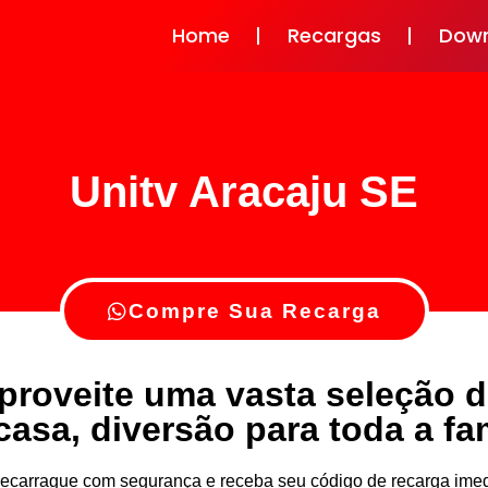
Home
Recargas
Dow
Unitv Aracaju SE
Compre Sua Recarga
proveite uma vasta seleção 
casa, diversão para toda a fam
v recarrague com segurança e receba seu código de recarga i