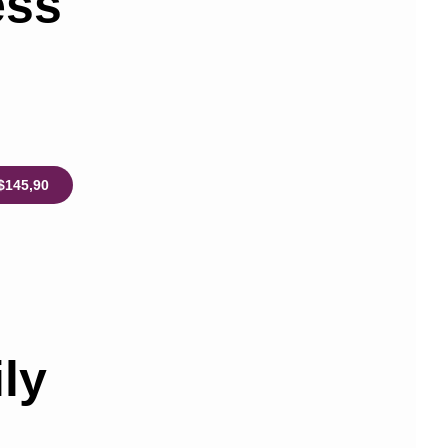
ess
$145,90
ly