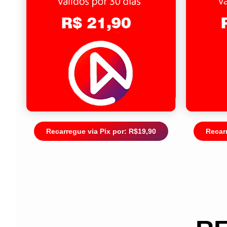
Recarregue via Pix por: R$19,90
Recarr