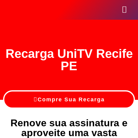
Seja Um Revend
Recarga UniTV Recife
PE
Compre Sua Recarga
Renove sua assinatura e
aproveite uma vasta