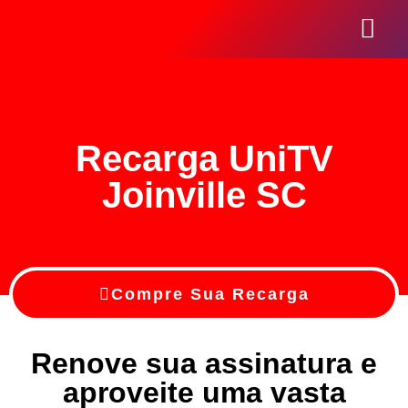
Seja Um Revend
Recarga UniTV
Joinville SC
Compre Sua Recarga
Renove sua assinatura e
aproveite uma vasta