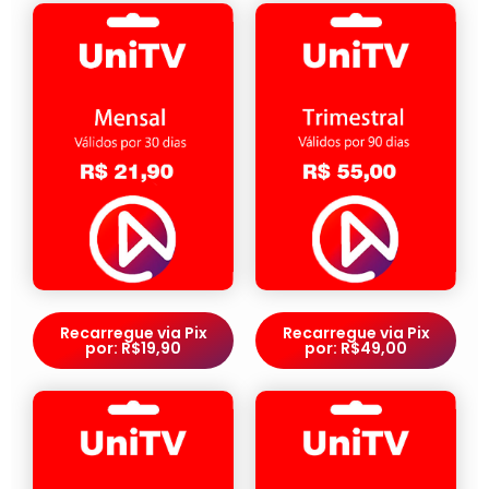
Recarregue via Pix
Recarregue via Pix
por: R$19,90
por: R$49,00