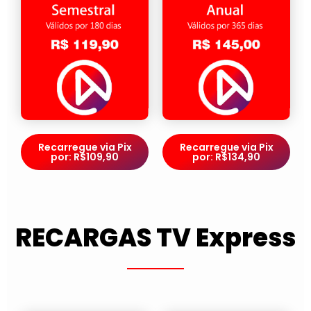
Recarregue via Pix
Recarregue via Pix
por: R$109,90
por: R$134,90
RECARGAS TV Express