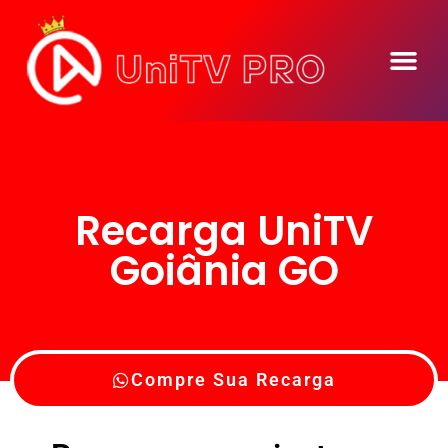
Seja Um Reve
Recarga UniTV
Goiânia GO
Compre Sua Recarga