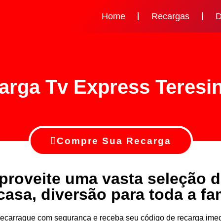
Home
Recargas
D
arga Tv Express Teresin
Compre Sua Recarga
proveite uma vasta seleção 
casa, diversão para toda a fam
v recarrague com segurança e receba seu código de recarga i