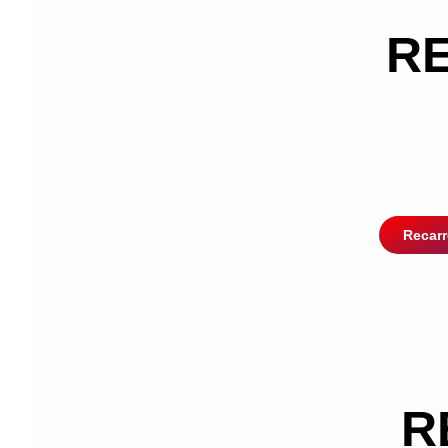
RE
Recarr
R