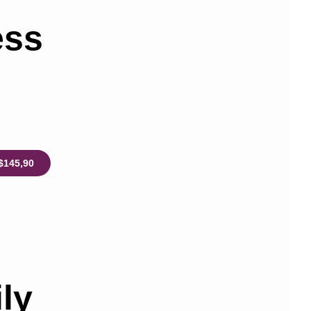
ess
$145,90
ly