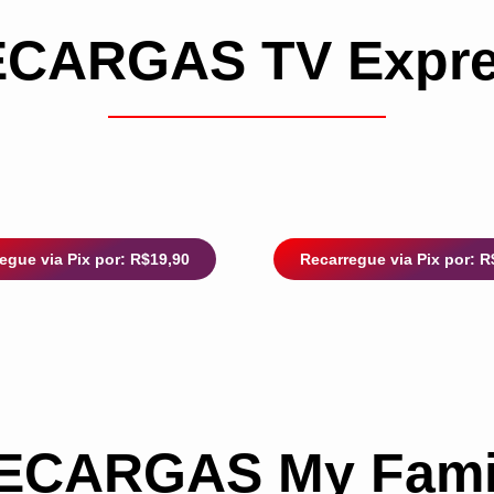
CARGAS TV Expr
egue via Pix por: R$19,90
Recarregue via Pix por: R
ECARGAS My Fami