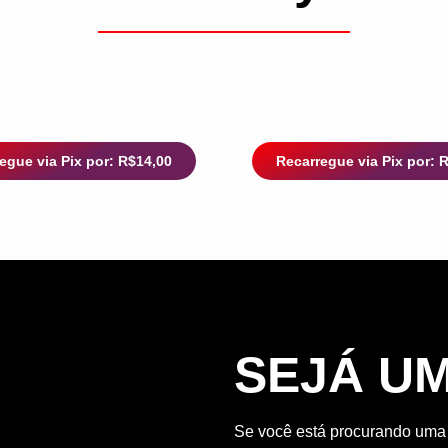
egue via Pix por: R$14,00
Recarregue via Pix por: 
SEJÁ U
Se você está procurando uma o