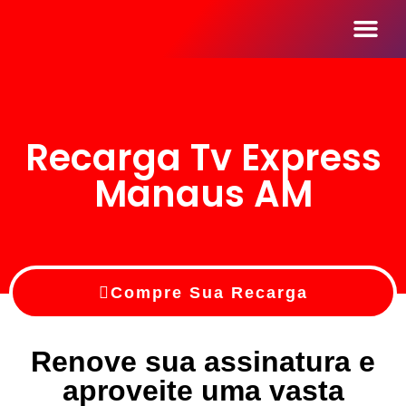
Seja Um Reve
Recarga Tv Express
Manaus AM
Compre Sua Recarga
Renove sua assinatura e
aproveite uma vasta