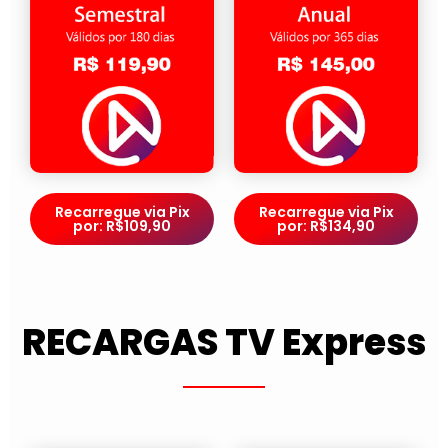
Recarregue via Pix
Recarregue via Pix
por: R$109,90
por: R$134,90
RECARGAS TV Express