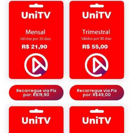
Recarregue via Pix
Recarregue via Pix
por: R$19,90
por: R$49,00