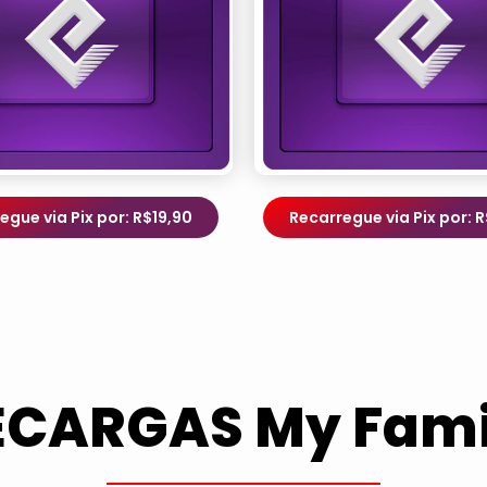
egue via Pix por: R$19,90
Recarregue via Pix por: 
ECARGAS My Fami