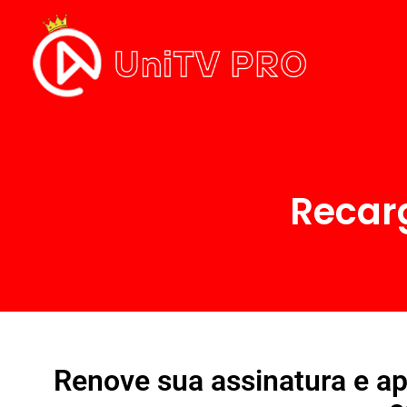
Recarg
Renove sua assinatura e ap