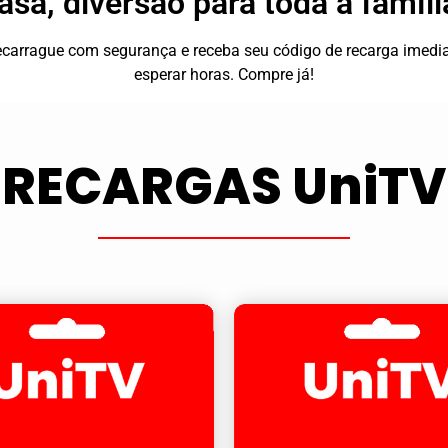
asa, diversão para toda a famíli
 recarrague com segurança e receba seu código de recarga ime
esperar horas. Compre já!
RECARGAS UniTV