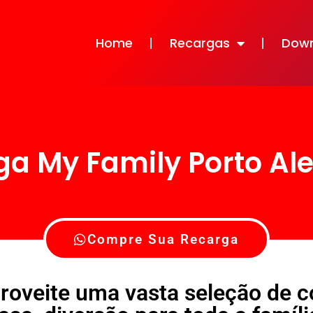
Home
Recargas
Dow
a My Family Porto Al
Compre Sua Recarga
roveite uma vasta seleção de 