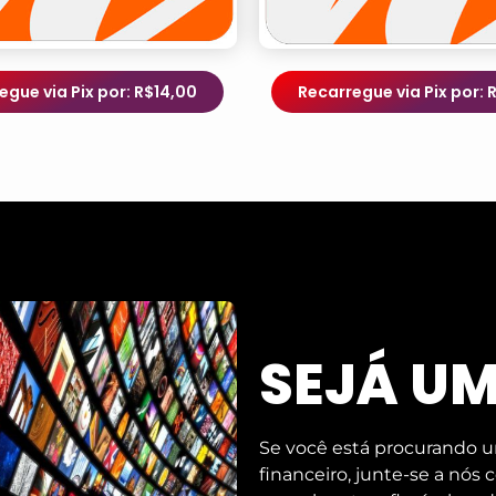
egue via Pix por: R$14,00
Recarregue via Pix por: 
SEJÁ U
Se você está procurando u
financeiro, junte-se a nós