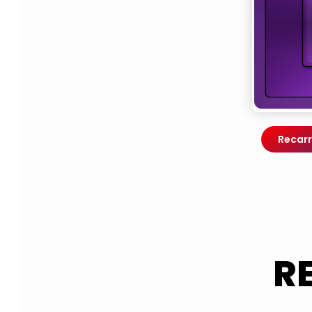
Recarr
R