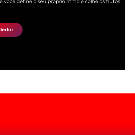
e você define o seu próprio ritmo e colhe os frutos
dedor