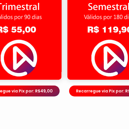
egue via Pix por: R$49,00
Recarregue via Pix por: R