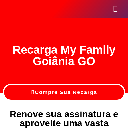
Seja Um Reve
Recarga My Family
Goiânia GO
Compre Sua Recarga
Renove sua assinatura e
aproveite uma vasta