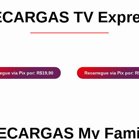
CARGAS TV Expr
egue via Pix por: R$19,90
Recarregue via Pix por: R
ECARGAS My Fami