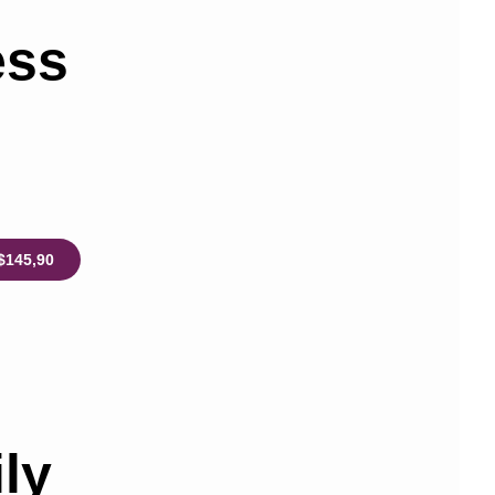
ess
$145,90
ly