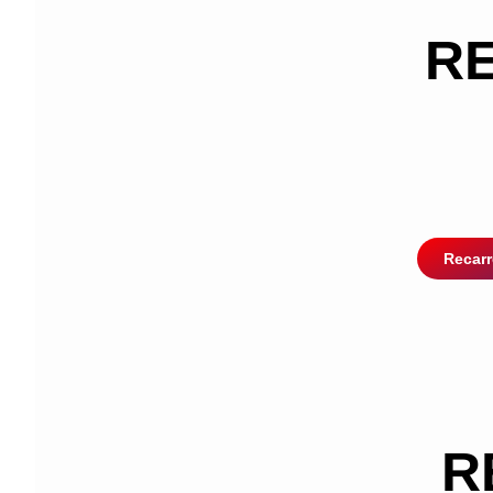
RE
Recarr
R