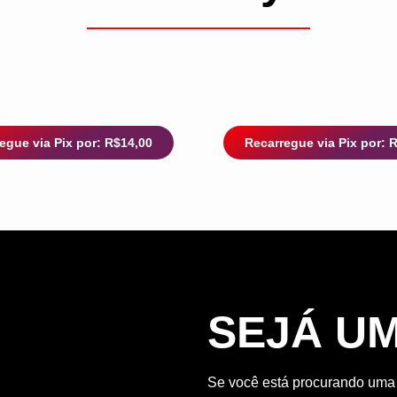
egue via Pix por: R$14,00
Recarregue via Pix por: 
SEJÁ U
Se você está procurando uma o