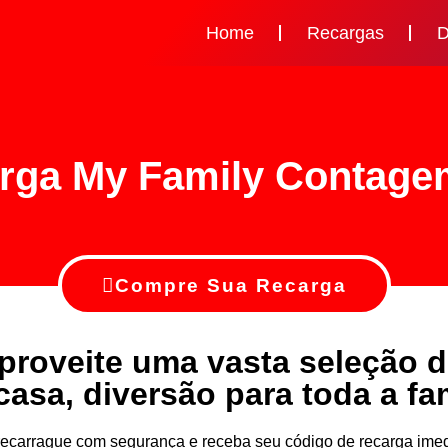
Home
Recargas
D
rga My Family Contag
Compre Sua Recarga
proveite uma vasta seleção 
casa, diversão para toda a fam
v recarrague com segurança e receba seu código de recarga i