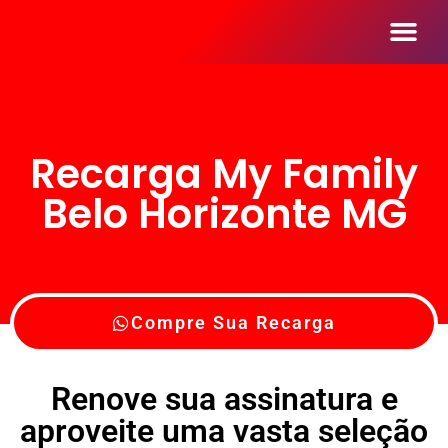
Seja Um Reve
Recarga My Family
Belo Horizonte MG
Compre Sua Recarga
Renove sua assinatura e
aproveite uma vasta seleção