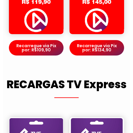
Recarregue via Pix
Recarregue via Pix
por: R$109,90
por: R$134,90
RECARGAS TV Express