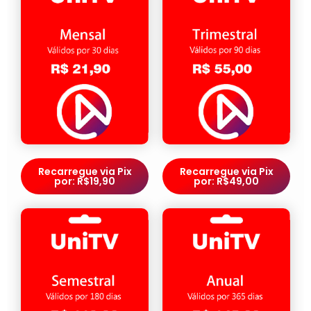
Recarregue via Pix
Recarregue via Pix
por: R$19,90
por: R$49,00