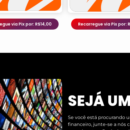
egue via Pix por: R$14,00
Recarregue via Pix por: 
SEJÁ U
Se você está procurando u
financeiro, junte-se a nós