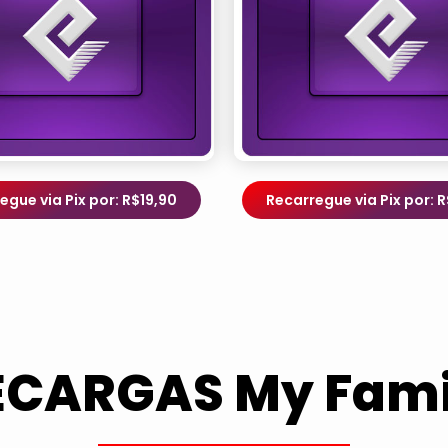
egue via Pix por: R$19,90
Recarregue via Pix por: 
ECARGAS My Fami