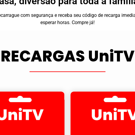
asa, diversão para toda a famíli
 recarrague com segurança e receba seu código de recarga ime
esperar horas. Compre já!
RECARGAS UniTV