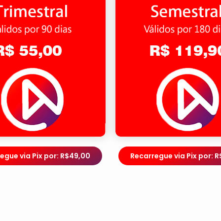
egue via Pix por: R$49,00
Recarregue via Pix por: R