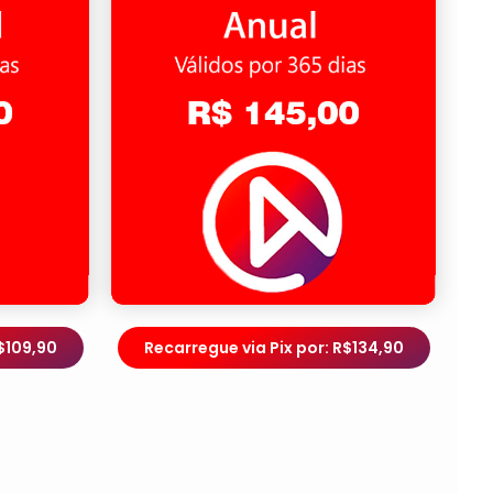
$109,90
Recarregue via Pix por: R$134,90