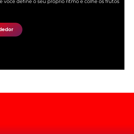
e você define o seu próprio ritmo e colhe os frutos
dedor