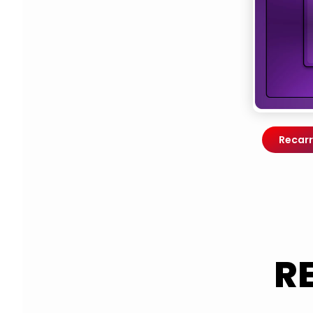
Recarr
R