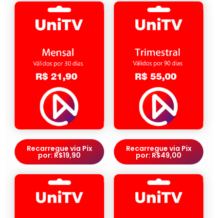
Recarregue via Pix
Recarregue via Pix
por: R$19,90
por: R$49,00