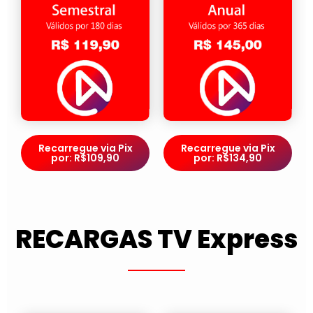
Recarregue via Pix
Recarregue via Pix
por: R$109,90
por: R$134,90
RECARGAS TV Express