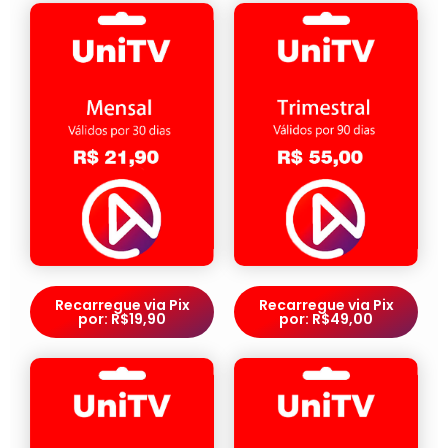
Recarregue via Pix
Recarregue via Pix
por: R$19,90
por: R$49,00