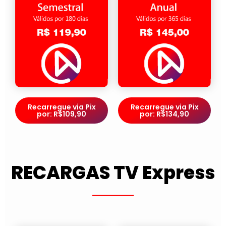
Recarregue via Pix
Recarregue via Pix
por: R$109,90
por: R$134,90
RECARGAS TV Express