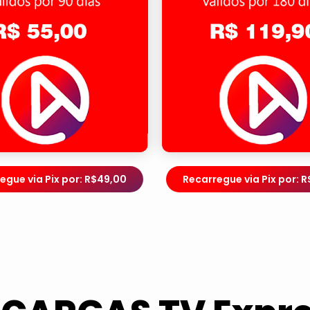
egue via Pix por: R$49,00
Recarregue via Pix por: R