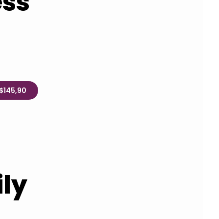
ess
R$145,90
ly