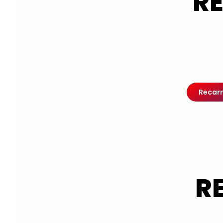
RE
Recarr
R