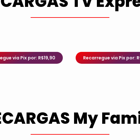
CARGAS TV Expr
egue via Pix por: R$19,90
Recarregue via Pix por: 
ECARGAS My Fami