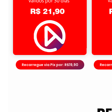
Recarregue via Pix por: R$19,90
Recarr