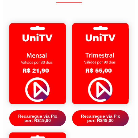
Recarregue via Pix
Recarregue via Pix
por: R$19,90
por: R$49,00