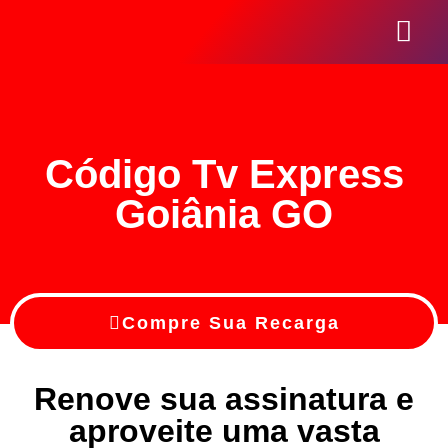
Seja Um Reve
Código Tv Express
Goiânia GO
Compre Sua Recarga
Renove sua assinatura e
aproveite uma vasta