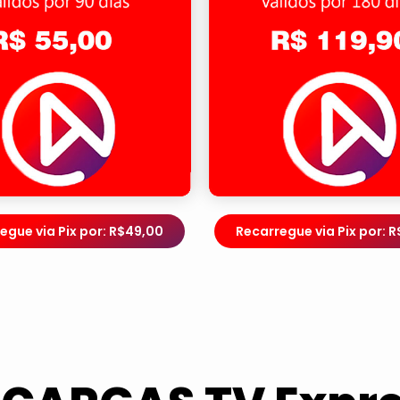
egue via Pix por: R$49,00
Recarregue via Pix por: R