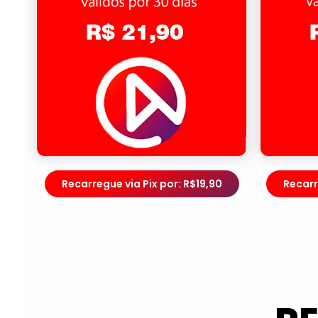
Recarregue via Pix por: R$19,90
Recarr