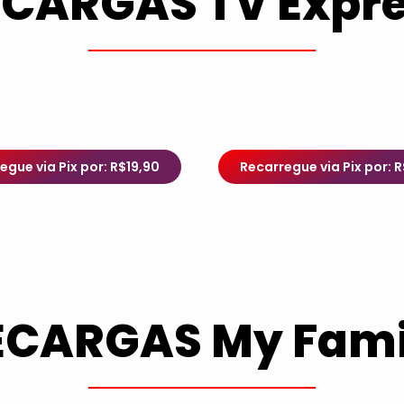
CARGAS TV Expr
egue via Pix por: R$19,90
Recarregue via Pix por: 
ECARGAS My Fami