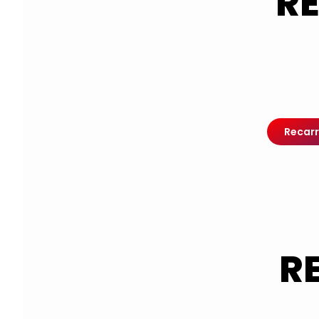
RE
Recarr
R