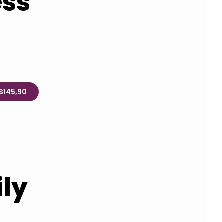
ess
R$145,90
ly