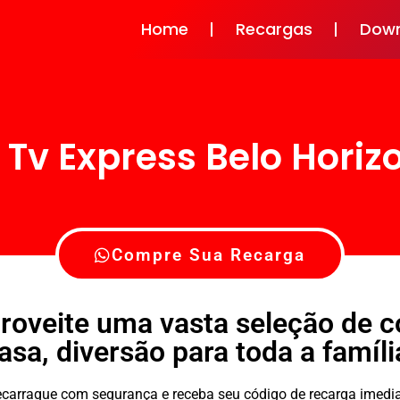
Home
Recargas
Dow
 Tv Express Belo Horiz
Compre Sua Recarga
roveite uma vasta seleção de 
asa, diversão para toda a famíli
 recarrague com segurança e receba seu código de recarga ime