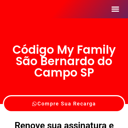
Seja Um Reve
Código My Family
São Bernardo do
Campo SP
Compre Sua Recarga
Renove sua assinatura e