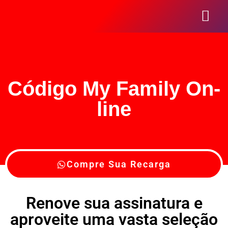
Seja Um Reve
Código My Family On-
line
Compre Sua Recarga
Renove sua assinatura e
aproveite uma vasta seleção