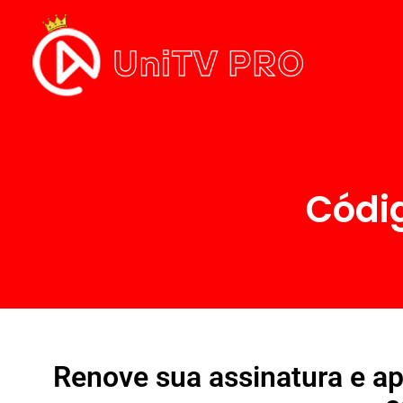
Códi
Renove sua assinatura e ap