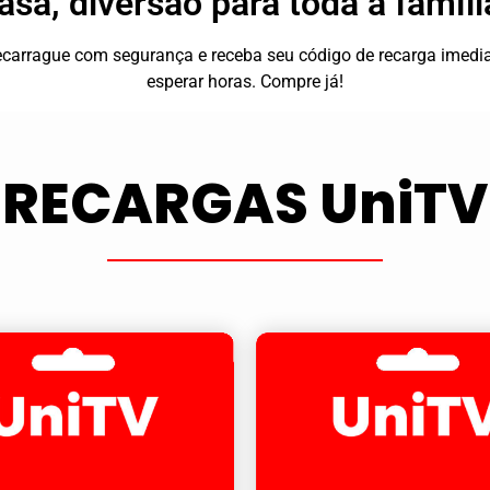
asa, diversão para toda a famíli
 recarrague com segurança e receba seu código de recarga ime
esperar horas. Compre já!
RECARGAS UniTV