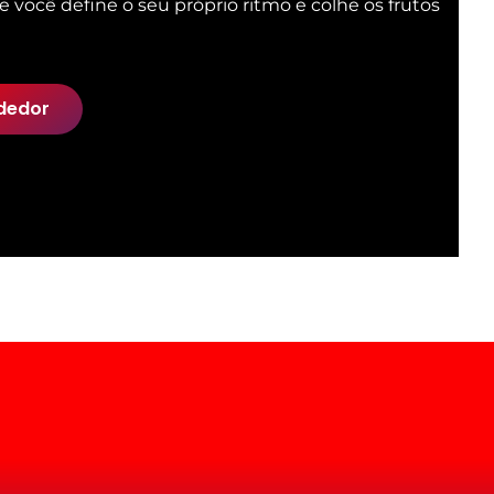
e você define o seu próprio ritmo e colhe os frutos
dedor