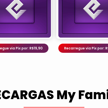
egue via Pix por: R$19,90
Recarregue via Pix por: 
ECARGAS My Fami