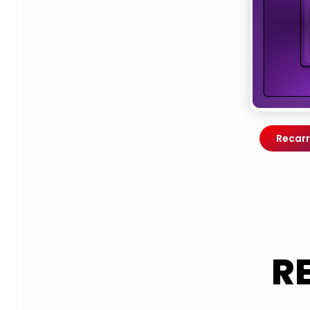
Recarr
R