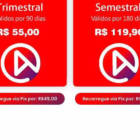
egue via Pix por: R$49,00
Recarregue via Pix por: R