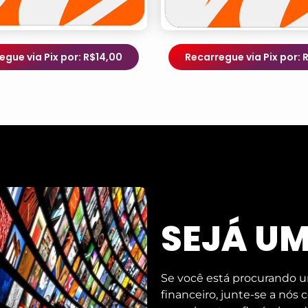
egue via Pix por: R$14,00
Recarregue via Pix por: 
SEJÁ U
Se você está procurando u
financeiro, junte-se a nós