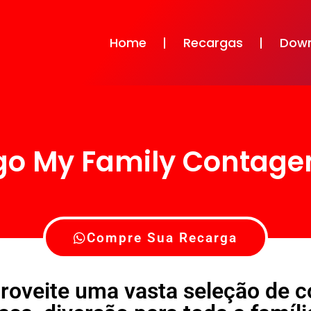
Home
Recargas
Dow
go My Family Contag
Compre Sua Recarga
roveite uma vasta seleção de 