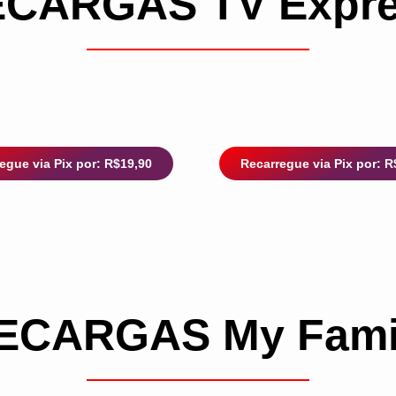
CARGAS TV Expr
egue via Pix por: R$19,90
Recarregue via Pix por: R
ECARGAS My Fami