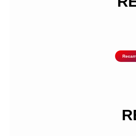
RE
Recarr
R