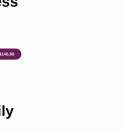
ess
$145,90
ly