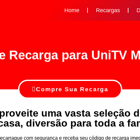
Home
Recargas
D
e Recarga para UniTV 
Compre Sua Recarga
proveite uma vasta seleção 
casa, diversão para toda a fam
v recarrague com segurança e receba seu código de recarga i