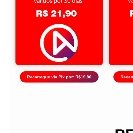
Recarregue via Pix por: R$19,90
Recarr