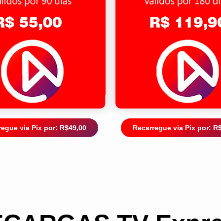
egue via Pix por: R$49,00
Recarregue via Pix por: R