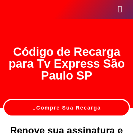
Seja Um Revend
Código de Recarga
para Tv Express São
Paulo SP
Compre Sua Recarga
Renove sua assinatura e