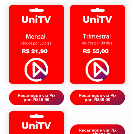
Recarregue via Pix
Recarregue via Pix
por: R$19,90
por: R$49,00
Recarregue via Pix