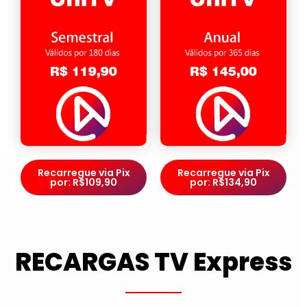
Recarregue via Pix
Recarregue via Pix
por: R$109,90
por: R$134,90
RECARGAS TV Express