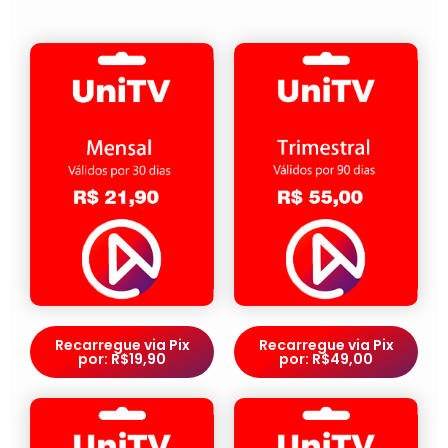
Recarregue via Pix
Recarregue via Pix
por: R$19,90
por: R$49,00