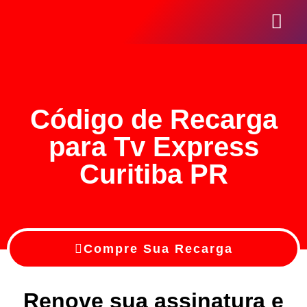
Seja Um Revend
Código de Recarga
para Tv Express
Curitiba PR
Compre Sua Recarga
Renove sua assinatura e