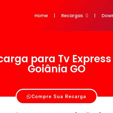
Home
Recargas
Dow
carga para Tv Express
Goiânia GO
Compre Sua Recarga