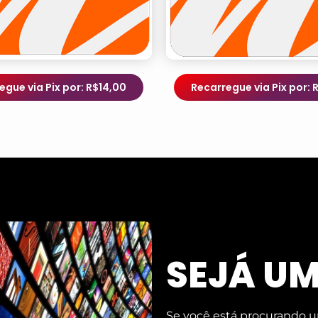
egue via Pix por: R$14,00
Recarregue via Pix por: 
SEJÁ U
Se você está procurando u