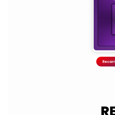
Recarr
R