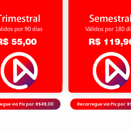
egue via Pix por: R$49,00
Recarregue via Pix por: R