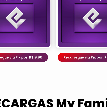
egue via Pix por: R$19,90
Recarregue via Pix por: 
ECARGAS My Fami