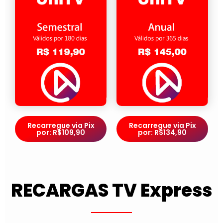
Recarregue via Pix
Recarregue via Pix
por: R$109,90
por: R$134,90
RECARGAS TV Express