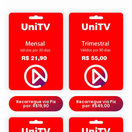
Recarregue via Pix
Recarregue via Pix
por: R$19,90
por: R$49,00