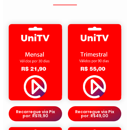
Recarregue via Pix
Recarregue via Pix
por: R$19,90
por: R$49,00