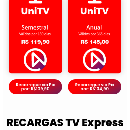
Recarregue via Pix
Recarregue via Pix
por: R$109,90
por: R$134,90
RECARGAS TV Express