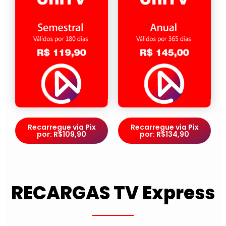
Recarregue via Pix
Recarregue via Pix
por: R$109,90
por: R$134,90
RECARGAS TV Express