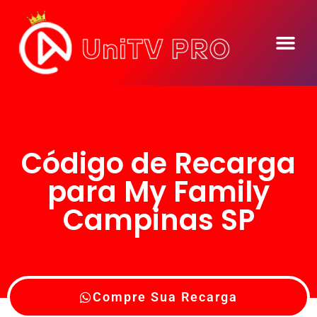
Seja Um Reve
Código de Recarga
para My Family
Campinas SP
Compre Sua Recarga