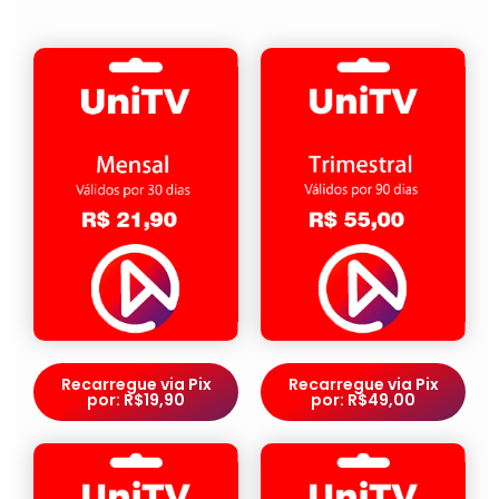
Recarregue via Pix
Recarregue via Pix
por: R$19,90
por: R$49,00