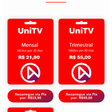
Recarregue via Pix
Recarregue via Pix
por: R$19,90
por: R$49,00