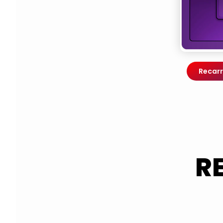
Recarr
R