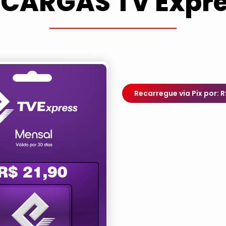
CARGAS TV Expr
Recarregue via Pix por: 