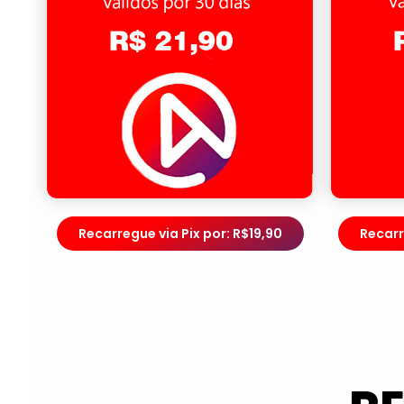
Recarregue via Pix por: R$19,90
Recarr