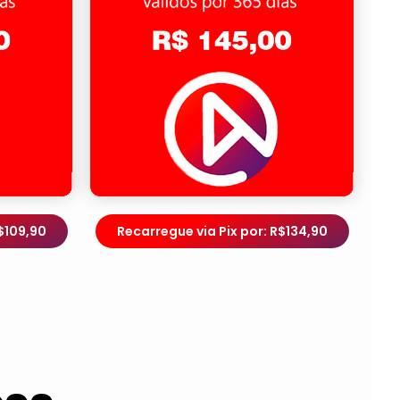
$109,90
Recarregue via Pix por: R$134,90