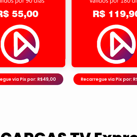
egue via Pix por: R$49,00
Recarregue via Pix por: R