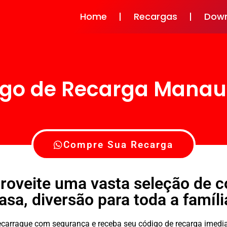
Home
Recargas
Dow
go de Recarga Mana
Compre Sua Recarga
roveite uma vasta seleção de 
asa, diversão para toda a famíli
 recarrague com segurança e receba seu código de recarga ime