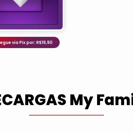
egue via Pix por: R$19,90
ECARGAS My Fami